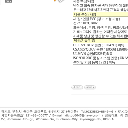
제품/특징/사양
냉장고 접속 단자 콘넥타 하우징에 절연 
우수하고 1P에서 21P까지 규격과 색
제품 특징 / 사양
재 질 : 연질 PVC (경도 조정 가능)
정 격 : 105℃ 600V
표준색상 : 투명 / 청색 투명 / 핑크(UL9
기 타 : 고객이 원하는 어떠한 사양에
시제품 생산 및 양산할 수 있는 체계 완
제원/기술/인증
UL 105℃ 600V 승인 ( E 104390 ) 획득
CSA 105℃ 600V 승인 ( 1895061 LR9888
UL 94V-0 승인(E232345)획득
ISO 9001:2000 품질 시스템 인증 ( UKAS
특허 및 의장 등록 ( 2 건 ) 획득